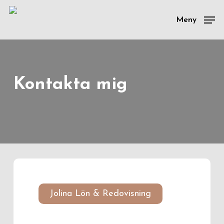
Skip
to
Meny
main
content
Kontakta mig
Jolina Lön & Redovisning