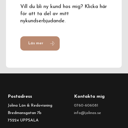
Vill du bli ny kund hos mig? Klicka här
för att ta del av mitt
nykundserbjudande.
Läs mer
Postadress
Kontakta mig
Jolina Lön & Redovisning
0760-606081
Bredmansgatan 7b
info@jolinas.se
75224 UPPSALA